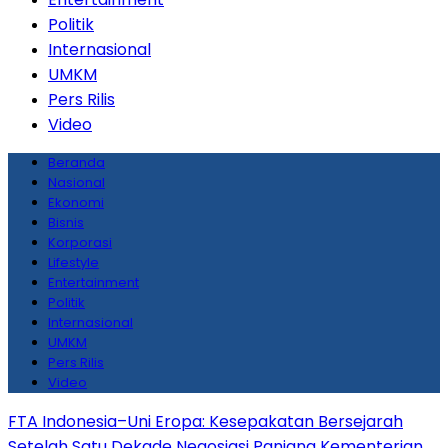
Politik
Internasional
UMKM
Pers Rilis
Video
Beranda
Nasional
Ekonomi
Bisnis
Korporasi
Lifestyle
Entertainment
Politik
Internasional
UMKM
Pers Rilis
Video
FTA Indonesia–Uni Eropa: Kesepakatan Bersejarah
Setelah Satu Dekade Negosiasi Panjang
Kementerian