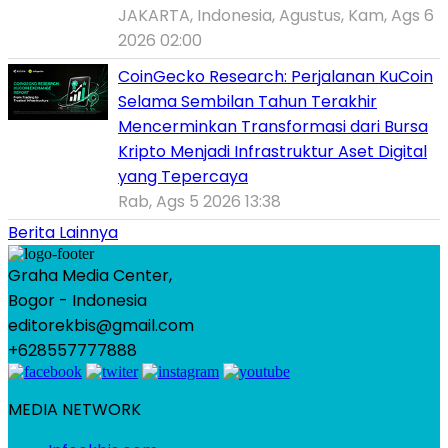
JAKARTA, Indonesia, Agustus, Kam, Ags 6
2026 02:00
CoinGecko Research: Perjalanan KuCoin
Selama Sembilan Tahun Terakhir
Mencerminkan Transformasi dari Bursa
Kripto Menjadi Infrastruktur Aset Digital
yang Tepercaya
Rab, Ags 5 2026 13:38
Berita Lainnya
Graha Media Center,
Bogor - Indonesia
editorekbis@gmail.com
+628557777888
MEDIA NETWORK