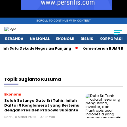
SCROLL TO CONTINUE WITH CONTENT
BERANDA
NASIONAL
EKONOMI
BISNIS
KORPORASI
ah Satu Dekade Negosiasi Panjang
Kementerian BUMN Redefi
Topik
Sugianto Kusuma
Ekonomi
Salah Satunya Dato Sri Tahir, Inilah
Daftar 8 Konglomerat yang Bertemu
dengan Presiden Prabowo Subianto
Sabtu, 8 Maret 2025 - 07:42 WIB