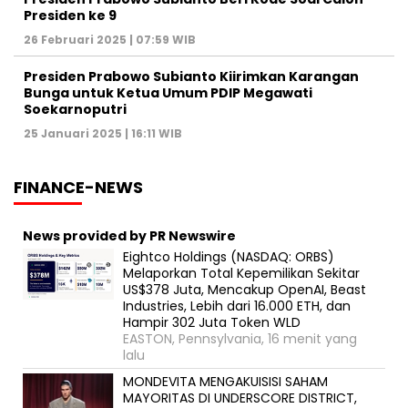
Presiden ke 9
26 Februari 2025 | 07:59 WIB
Presiden Prabowo Subianto Kiirimkan Karangan
Bunga untuk Ketua Umum PDIP Megawati
Soekarnoputri
25 Januari 2025 | 16:11 WIB
FINANCE-NEWS
News provided by PR Newswire
Eightco Holdings (NASDAQ: ORBS)
Melaporkan Total Kepemilikan Sekitar
US$378 Juta, Mencakup OpenAI, Beast
Industries, Lebih dari 16.000 ETH, dan
Hampir 302 Juta Token WLD
EASTON, Pennsylvania, 16 menit yang
lalu
MONDEVITA MENGAKUISISI SAHAM
MAYORITAS DI UNDERSCORE DISTRICT,