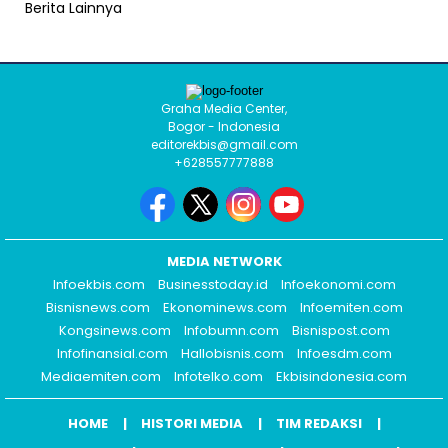
Berita Lainnya
Graha Media Center,
Bogor - Indonesia
editorekbis@gmail.com
+628557777888
MEDIA NETWORK
Infoekbis.com
Businesstoday.id
Infoekonomi.com
Bisnisnews.com
Ekonominews.com
Infoemiten.com
Kongsinews.com
Infobumn.com
Bisnispost.com
Infofinansial.com
Hallobisnis.com
Infoesdm.com
Mediaemiten.com
Infotelko.com
Ekbisindonesia.com
HOME
HISTORI MEDIA
TIM REDAKSI