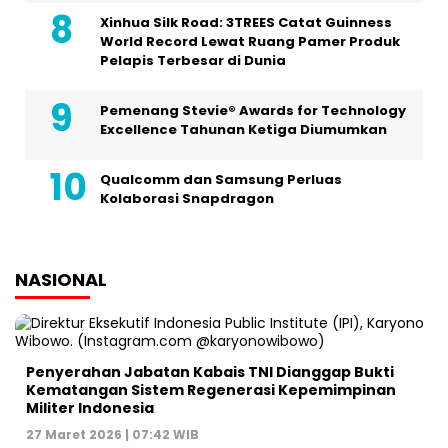
Xinhua Silk Road: 3TREES Catat Guinness
World Record Lewat Ruang Pamer Produk
Pelapis Terbesar di Dunia
Pemenang Stevie® Awards for Technology
Excellence Tahunan Ketiga Diumumkan
Qualcomm dan Samsung Perluas
Kolaborasi Snapdragon
NASIONAL
Penyerahan Jabatan Kabais TNI Dianggap Bukti
Kematangan Sistem Regenerasi Kepemimpinan
Militer Indonesia
27 Maret 2026 | 07:42 WIB