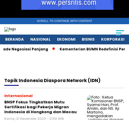
SCROLL TO CONTINUE WITH CONTENT
BERANDA
NASIONAL
EKONOMI
BISNIS
KORPORASI
ade Negosiasi Panjang
Kementerian BUMN Redefinisi Peran 
Topik
Indonesia Diaspora Network (IDN)
Internasional
BNSP Fokus Tingkatkan Mutu
Sertifikasi bagi Pekerja Migran
Indonesia di Hongkong dan Macau
Kamis, 21 Desember 2023 - 21:58 WIB