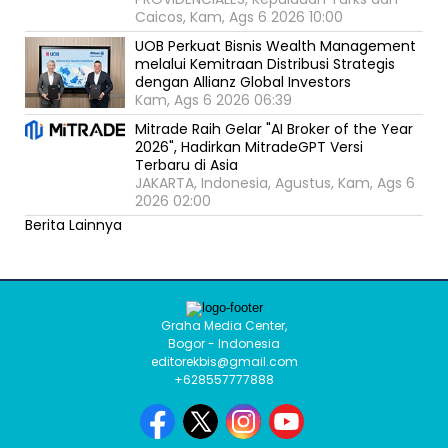
Caicos, Kam, Ags 6 2026 10:00
UOB Perkuat Bisnis Wealth Management
melalui Kemitraan Distribusi Strategis
dengan Allianz Global Investors
Kam, Ags 6 2026 06:39
Mitrade Raih Gelar "AI Broker of the Year
2026", Hadirkan MitradeGPT Versi
Terbaru di Asia
JAKARTA, Indonesia, Agustus, Kam, Ags 6
2026 02:00
Berita Lainnya
Graha Media Center,
Bogor - Indonesia
editorekbis@gmail.com
+628557777888