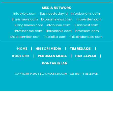
MEDIA NETWORK
Infoekbis.com
Businesstoday.id
Infoekonomi.com
Bisnisnews.com
Ekonominews.com
Infoemiten.com
Kongsinews.com
Infobumn.com
Bisnispost.com
Infofinansial.com
Hallobisnis.com
Infoesdm.com
Mediaemiten.com
Infotelko.com
Ekbisindonesia.com
HOME
HISTORI MEDIA
TIM REDAKSI
KODE ETIK
PEDOMAN MEDIA
HAK JAWAB
KONTAK IKLAN
COPYRIGHT © 2026 EKBISINDONESIA.COM - ALL RIGHTS RESERVED